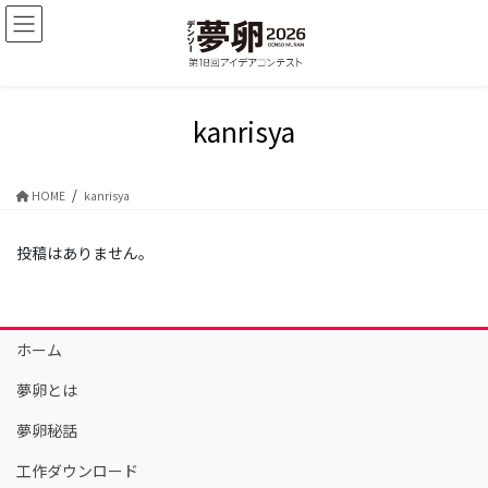
コ
ナ
ン
ビ
テ
ゲ
ン
ー
ツ
シ
kanrisya
に
ョ
移
ン
動
に
移
HOME
kanrisya
動
投稿はありません。
ホーム
夢卵とは
夢卵秘話
工作ダウンロード